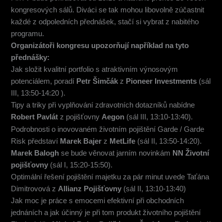
kongresových sálů. Diváci se tak mohou libovolně zúčastnit
každé z odpoledních přednášek, stačí si vybrat z nabitého
programu.
Organizátoři kongresu upozorňují například na tyto
přednášky:
Jak složit kvalitní portfolio s atraktivním výnosovým
potenciálem, poradí
Petr Šimčák
z
Pioneer Investments
(sál
III, 13:50-14:20 ).
Tipy a triky při vyplňování zdravotních dotazníků nabídne
Robert Pavlát
z pojišťovny
Aegon
(sál III, 13:10-13:40).
Podrobnosti o inovovaném životním pojištění Garde / Garde
Risk představí
Marek Bajer
z
MetLife
(sál II, 13:50-14:20).
Marek Balogh
se bude věnovat jarním novinkám
NN Životní
pojišťovny
(sál I, 15:20-15:50).
Optimální řešení pojištění majetku za pár minut uvede Taťána
Dimitrovová z
Allianz Pojišťovny
(sál II, 13:10-13:40)
Jak moc je práce s emocemi efektivní při obchodních
jednáních a jak účinný je při tom produkt životního pojištění