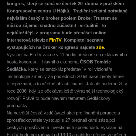
kongres, který se koná ve čtvrtek 20. dubna v pražském
Kongresovém centru U Hájků. Tradiční setkání pořádané
největším českým broker poolem Broker Trustem se
můžou zájemci snadno zúčastnit i virtuálně. To
nejdůležitější z programu bude přenášet online
internetová televize
FinTV
. Kompletní seznam
vystupujících na Broker kongresu najdete
zde
.
Vysílání na FinTV začne v 11 hodin přednáškou exkluzivního
hosta kongresu – hlavního ekonoma
ČSOB
Tomáše
Sedláčka
, který se tentokrát představí v roli vizionáře.
Technologie změnily za posledních 20 let naše životy téměř
k nepoznání, a to včetně oblasti financí. Jak ale budeme žít v
roce 2036, kdy lze očekávat ještě výraznější technologický
rozvoj? Právě to bude hlavním tématem Sedláčkovy
přednášky.
Na největší české vzdělávací akci pro finanční poradce a
zprostředkovatele vystoupí s 27 přednáškami zástupci
českých pojišťoven a investičních společností. Vysílání na
FinTV bude pokračovat od 13:10 a nabídne přenos ze všech