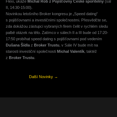
Flexi, ukáže
Michal Rob z
Pojišťovny České spořitelny
(sál
II, 14:30-15:00).
Novinkou letošního Broker kongresu je „Speed dating“
s pojišťovnami a investičními společnostmi. Přesvědčte se,
zda dokážou zástupci vybraných firem čelit v rychlém sledu
palbě otázek na tělo. Zatímco v sálech II a III bude od 17:20-
17:50 probíhat speed dating s pojišťovnami pod vedením
Dušana Šídla
z
Broker Trustu
, v Sále IV bude mít na
starosti investiční společnosti
Michal Valentík
, taktéž
z
Broker Trustu
.
Další Novinky
→