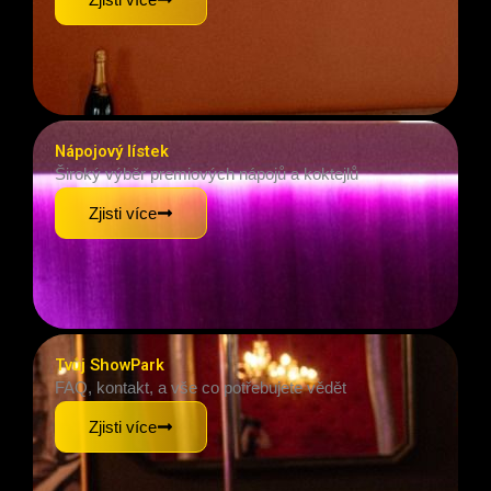
Nápojový lístek
Široký výběr premiových nápojů a koktejlů
Zjisti více
Tvůj ShowPark
FAQ, kontakt, a vše co potřebujete vědět
Zjisti více