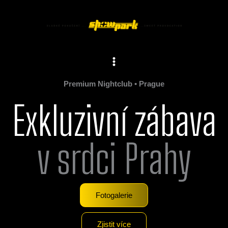
Přeskočit
Main
na
Menu
obsah
Premium Nightclub • Prague
Exkluzivní zábava
v srdci Prahy
Fotogalerie
Zjistit více