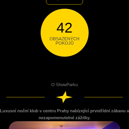
42
OBSAZENÝCH
POKOJŮ
O ShowParku
Luxusní noční klub v centru Prahy nabízející prvotřídní zábavu a
nezapomenutelné zážitky.